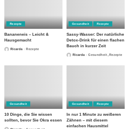
Rezepte
Gesundheit
Rezepte
Bananeneis – Leicht &
Sassy-Wasser: Der natürliche
Hausgemacht
Detox-Drink für einen flachen
Bauch in kurzer Zeit
Ricarda
Rezepte
Posted
by
Ricarda
Gesundheit
Rezepte
Posted
by
Gesundheit
Gesundheit
Rezepte
10 Dinge, die Sie wissen
In nur 1 Minute zu weißeren
sollten, bevor Sie Okra essen
Zähnen – mit diesem
einfachen Hausmittel