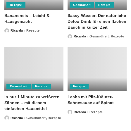
Rezepte
Gesundheit
Rezepte
Bananeneis – Leicht &
Sassy-Wasser: Der natürliche
Hausgemacht
Detox-Drink für einen flachen
Bauch in kurzer Zeit
Ricarda
Rezepte
Posted
by
Ricarda
Gesundheit
Rezepte
Posted
by
Gesundheit
Rezepte
Rezepte
In nur 1 Minute zu weißeren
Lachs mit Pilz-Kräuter-
Zähnen – mit diesem
Sahnesauce auf Spinat
einfachen Hausmittel
Ricarda
Rezepte
Posted
by
Ricarda
Gesundheit
Rezepte
Posted
by