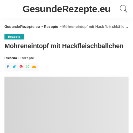
GesundeRezepte.eu
GesundeRezepte.eu
>
Rezepte
>
Möhreneintopf mit Hackfleischbällchen
Rezepte
Möhreneintopf mit Hackfleischbällchen
Ricarda
Rezepte
Posted
by