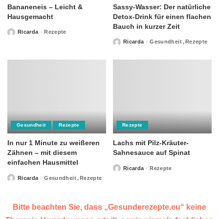
Bananeneis – Leicht &
Sassy-Wasser: Der natürliche
Hausgemacht
Detox-Drink für einen flachen
Bauch in kurzer Zeit
Ricarda
Rezepte
Posted
by
Ricarda
Gesundheit
Rezepte
Posted
by
Gesundheit
Rezepte
Rezepte
In nur 1 Minute zu weißeren
Lachs mit Pilz-Kräuter-
Zähnen – mit diesem
Sahnesauce auf Spinat
einfachen Hausmittel
Ricarda
Rezepte
Posted
by
Ricarda
Gesundheit
Rezepte
Posted
by
Bitte beachten Sie, dass „Gesunderezepte.eu“ keine