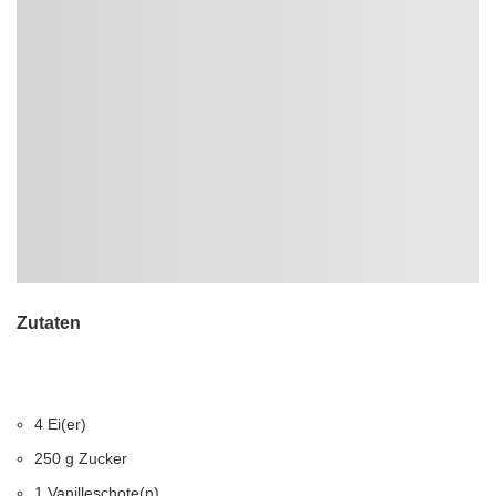
Zutaten
4 Ei(er)
250 g Zucker
1 Vanilleschote(n)