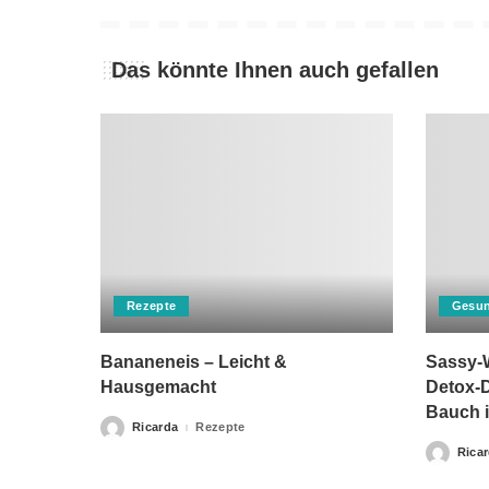
Das könnte Ihnen auch gefallen
Rezepte
Gesun
Bananeneis – Leicht &
Sassy-W
Hausgemacht
Detox-D
Bauch i
Ricarda
Rezepte
Posted
by
Rica
Posted
by