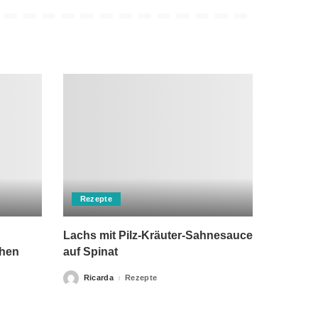
Rezepte
Lachs mit Pilz-Kräuter-Sahnesauce
chen
auf Spinat
Ricarda
Rezepte
Posted
by