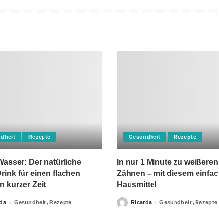
dheit
Rezepte
Gesundheit
Rezepte
asser: Der natürliche
In nur 1 Minute zu weißeren
rink für einen flachen
Zähnen – mit diesem einfa
n kurzer Zeit
Hausmittel
rda
Gesundheit
Rezepte
Ricarda
Gesundheit
Rezepte
Posted
by