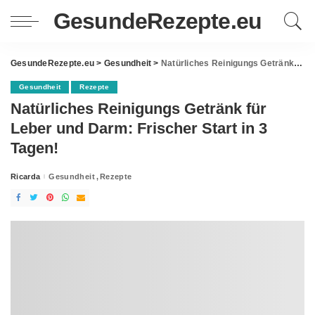
GesundeRezepte.eu
GesundeRezepte.eu
>
Gesundheit
>
Natürliches Reinigungs Getränk für Leber und Darm: Frischer Start in 3 Tagen!
Gesundheit
Rezepte
Natürliches Reinigungs Getränk für
Leber und Darm: Frischer Start in 3
Tagen!
Ricarda
Gesundheit
Rezepte
Posted
by