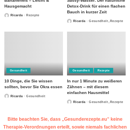
Bananeneis – Leicht &
Sassy-Wasser: Der natürliche
Hausgemacht
Detox-Drink für einen flachen
Bauch in kurzer Zeit
Ricarda
Rezepte
Posted
by
Ricarda
Gesundheit
Rezepte
Posted
by
Gesundheit
Gesundheit
Rezepte
10 Dinge, die Sie wissen
In nur 1 Minute zu weißeren
sollten, bevor Sie Okra essen
Zähnen – mit diesem
einfachen Hausmittel
Ricarda
Gesundheit
Posted
by
Ricarda
Gesundheit
Rezepte
Posted
by
Bitte beachten Sie, dass „Gesunderezepte.eu“ keine
Therapie-Verordnungen erteilt, sowie niemals fachlichen