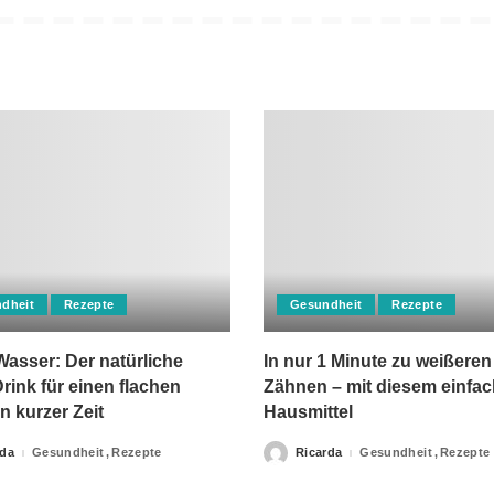
dheit
Rezepte
Gesundheit
Rezepte
asser: Der natürliche
In nur 1 Minute zu weißeren
rink für einen flachen
Zähnen – mit diesem einfa
n kurzer Zeit
Hausmittel
rda
Gesundheit
Rezepte
Ricarda
Gesundheit
Rezepte
Posted
by