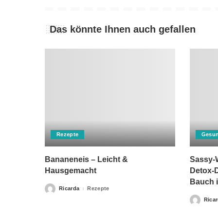
Das könnte Ihnen auch gefallen
Rezepte
Gesun
Bananeneis – Leicht &
Sassy-W
Hausgemacht
Detox-D
Bauch i
Ricarda
Rezepte
Posted
by
Rica
Posted
by