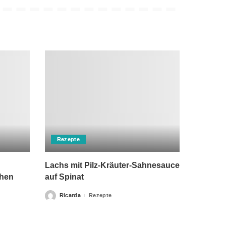
Rezepte
Lachs mit Pilz-Kräuter-Sahnesauce
chen
auf Spinat
Ricarda
Rezepte
Posted
by