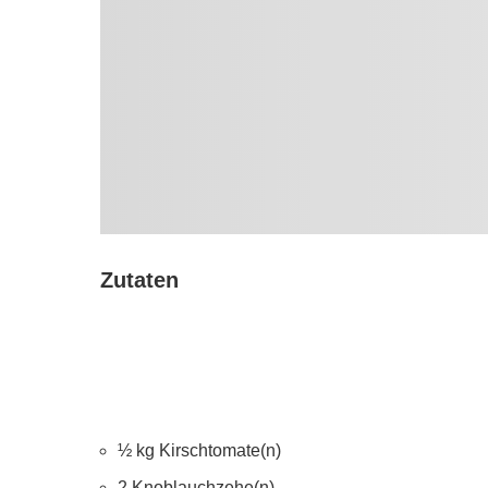
Zutaten
½ kg Kirschtomate(n)
2 Knoblauchzehe(n)