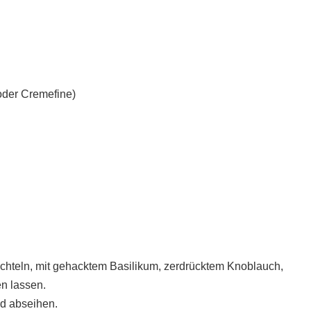
oder Cremefine)
achteln, mit gehacktem Basilikum, zerdrücktem Knoblauch,
en lassen.
nd abseihen.