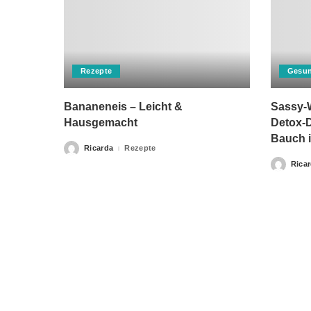
Rezepte
Gesun
Bananeneis – Leicht &
Sassy-W
Hausgemacht
Detox-D
Bauch i
Ricarda
Rezepte
Posted
by
Rica
Posted
by
Bitte beachten Sie, dass „Gesunderezepte.eu“ keine Ther
Home