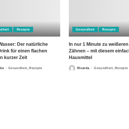
dheit
Rezepte
Gesundheit
Rezepte
asser: Der natürliche
In nur 1 Minute zu weißeren
rink für einen flachen
Zähnen – mit diesem einfa
n kurzer Zeit
Hausmittel
rda
Gesundheit
Rezepte
Ricarda
Gesundheit
Rezepte
Posted
by
apie-Verordnungen erteilt, sowie niemals fachlichen Rat du
Ihrer Information.
Impressum
Privacy Policy
kontakt
Datenschutzer