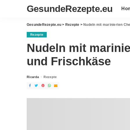
GesundeRezepte.eu
Ho
GesundeRezepte.eu
>
Rezepte
>
Nudeln mit marinierten Ch
Rezepte
Nudeln mit marini
und Frischkäse
Ricarda
Rezepte
Posted
by