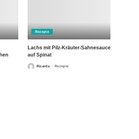
Rezepte
Lachs mit Pilz-Kräuter-Sahnesauce
chen
auf Spinat
Ricarda
Rezepte
Posted
by
rch einen Arzt ersetzen kann. Unsere Texte dienen nur zu
klärung