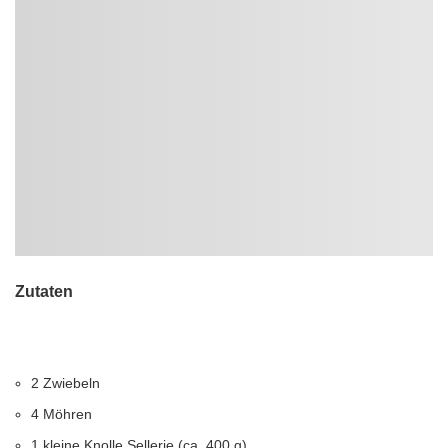
Zutaten
2 Zwiebeln
4 Möhren
1 kleine Knolle Sellerie (ca. 400 g)