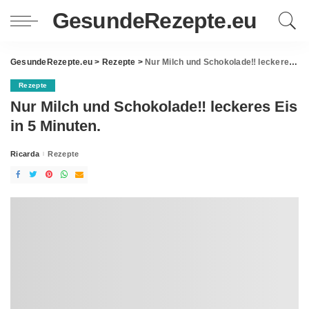
GesundeRezepte.eu
GesundeRezepte.eu
>
Rezepte
>
Nur Milch und Schokolade‼ ️leckeres Eis in 5 Minuten.
Rezepte
Nur Milch und Schokolade‼ ️leckeres Eis
in 5 Minuten.
Ricarda
Rezepte
Posted
by