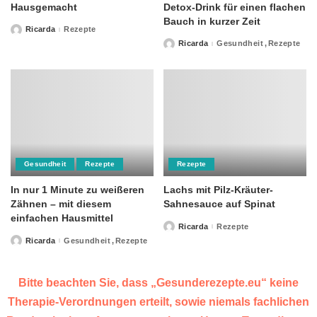
Hausgemacht
Detox-Drink für einen flachen
Bauch in kurzer Zeit
Ricarda
Rezepte
Posted
by
Ricarda
Gesundheit
Rezepte
Posted
by
Gesundheit
Rezepte
Rezepte
In nur 1 Minute zu weißeren
Lachs mit Pilz-Kräuter-
Zähnen – mit diesem
Sahnesauce auf Spinat
einfachen Hausmittel
Ricarda
Rezepte
Posted
by
Ricarda
Gesundheit
Rezepte
Posted
by
Bitte beachten Sie, dass „Gesunderezepte.eu“ keine
Therapie-Verordnungen erteilt, sowie niemals fachlichen