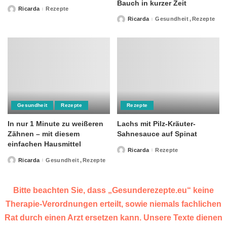
Bauch in kurzer Zeit
Ricarda
Rezepte
Posted
by
Ricarda
Gesundheit
Rezepte
Posted
by
Gesundheit
Rezepte
Rezepte
In nur 1 Minute zu weißeren
Lachs mit Pilz-Kräuter-
Zähnen – mit diesem
Sahnesauce auf Spinat
einfachen Hausmittel
Ricarda
Rezepte
Posted
by
Ricarda
Gesundheit
Rezepte
Posted
by
Bitte beachten Sie, dass „Gesunderezepte.eu“ keine
Therapie-Verordnungen erteilt, sowie niemals fachlichen
Rat durch einen Arzt ersetzen kann. Unsere Texte dienen