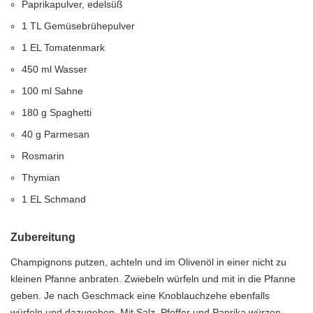
Paprikapulver, edelsüß
1 TL Gemüsebrühepulver
1 EL Tomatenmark
450 ml Wasser
100 ml Sahne
180 g Spaghetti
40 g Parmesan
Rosmarin
Thymian
1 EL Schmand
Zubereitung
Champignons putzen, achteln und im Olivenöl in einer nicht zu
kleinen Pfanne anbraten. Zwiebeln würfeln und mit in die Pfanne
geben. Je nach Geschmack eine Knoblauchzehe ebenfalls
würfeln und dazugeben. Mit Salz, Pfeffer und Paprika würzen.