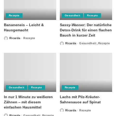
Rezepte
Gesundheit
Rezepte
Bananeneis – Leicht &
Sassy-Wasser: Der natürliche
Hausgemacht
Detox-Drink für einen flachen
Bauch in kurzer Zeit
Ricarda
Rezepte
Posted
by
Ricarda
Gesundheit
Rezepte
Posted
by
Gesundheit
Rezepte
Rezepte
In nur 1 Minute zu weißeren
Lachs mit Pilz-Kräuter-
Zähnen – mit diesem
Sahnesauce auf Spinat
einfachen Hausmittel
Ricarda
Rezepte
Posted
by
Ricarda
Gesundheit
Rezepte