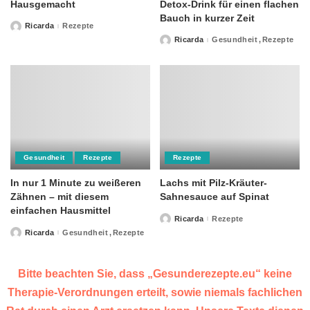
Hausgemacht
Detox-Drink für einen flachen
Bauch in kurzer Zeit
Ricarda
Rezepte
Posted
by
Ricarda
Gesundheit
Rezepte
Posted
by
Gesundheit
Rezepte
Rezepte
In nur 1 Minute zu weißeren
Lachs mit Pilz-Kräuter-
Zähnen – mit diesem
Sahnesauce auf Spinat
einfachen Hausmittel
Ricarda
Rezepte
Posted
by
Ricarda
Gesundheit
Rezepte
Posted
by
Bitte beachten Sie, dass „Gesunderezepte.eu“ keine
Therapie-Verordnungen erteilt, sowie niemals fachlichen