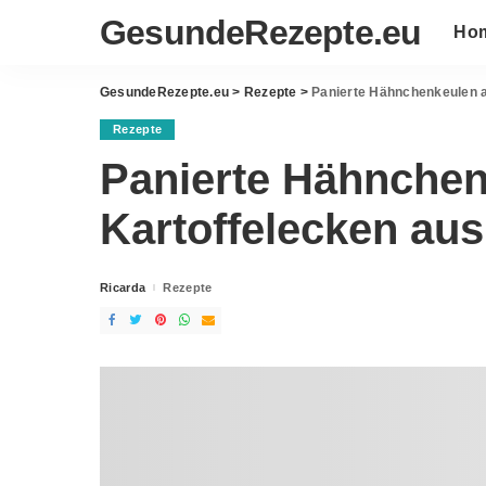
GesundeRezepte.eu
Ho
GesundeRezepte.eu
>
Rezepte
>
Panierte Hähnchenkeulen a
Rezepte
Panierte Hähnchen
Kartoffelecken au
Ricarda
Rezepte
Posted
by