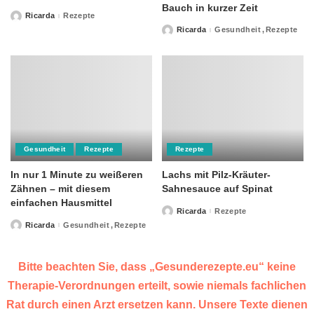
Bauch in kurzer Zeit
Ricarda
Rezepte
Posted
by
Ricarda
Gesundheit
Rezepte
Posted
by
Gesundheit
Rezepte
Rezepte
In nur 1 Minute zu weißeren
Lachs mit Pilz-Kräuter-
Zähnen – mit diesem
Sahnesauce auf Spinat
einfachen Hausmittel
Ricarda
Rezepte
Posted
by
Ricarda
Gesundheit
Rezepte
Posted
by
Bitte beachten Sie, dass „Gesunderezepte.eu“ keine
Therapie-Verordnungen erteilt, sowie niemals fachlichen
Rat durch einen Arzt ersetzen kann. Unsere Texte dienen