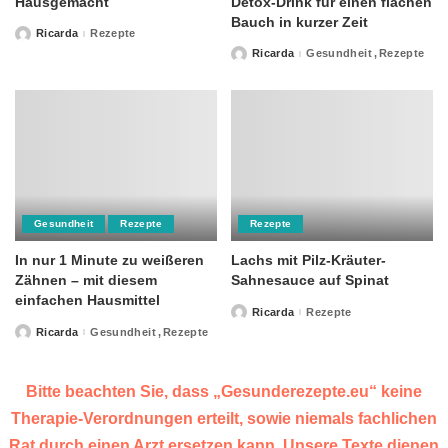
Hausgemacht
Detox-Drink für einen flachen
Bauch in kurzer Zeit
Ricarda
Rezepte
Posted
by
Ricarda
Gesundheit
Rezepte
Posted
by
Gesundheit
Rezepte
Rezepte
In nur 1 Minute zu weißeren
Lachs mit Pilz-Kräuter-
Zähnen – mit diesem
Sahnesauce auf Spinat
einfachen Hausmittel
Ricarda
Rezepte
Posted
by
Ricarda
Gesundheit
Rezepte
Posted
by
Bitte beachten Sie, dass „Gesunderezepte.eu“ keine
Therapie-Verordnungen erteilt, sowie niemals fachlichen
Rat durch einen Arzt ersetzen kann. Unsere Texte dienen