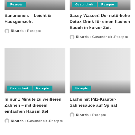
Rezepte
Gesundheit
Rezepte
Bananeneis – Leicht &
Sassy-Wasser: Der natürliche
Hausgemacht
Detox-Drink für einen flachen
Bauch in kurzer Zeit
Ricarda
Rezepte
Posted
by
Ricarda
Gesundheit
Rezepte
Posted
by
Gesundheit
Rezepte
Rezepte
In nur 1 Minute zu weißeren
Lachs mit Pilz-Kräuter-
Zähnen – mit diesem
Sahnesauce auf Spinat
einfachen Hausmittel
Ricarda
Rezepte
Posted
by
Ricarda
Gesundheit
Rezepte
Posted
by