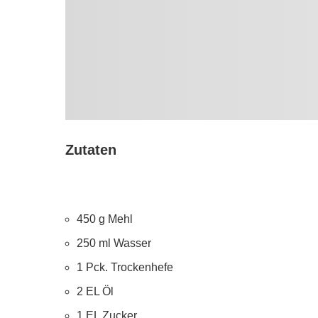
Zutaten
450 g Mehl
250 ml Wasser
1 Pck. Trockenhefe
2 EL Öl
1 EL Zucker