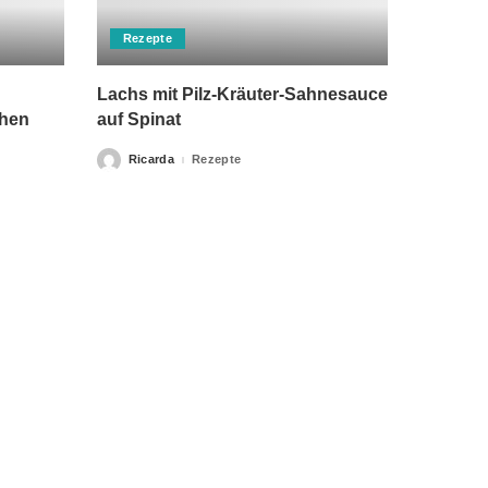
Rezepte
Lachs mit Pilz-Kräuter-Sahnesauce
chen
auf Spinat
Ricarda
Rezepte
Posted
by
rch einen Arzt ersetzen kann. Unsere Texte dienen nur zu
klärung