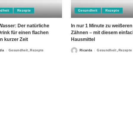
dheit
Rezepte
Gesundheit
Rezepte
asser: Der natürliche
In nur 1 Minute zu weißeren
rink für einen flachen
Zähnen – mit diesem einfa
n kurzer Zeit
Hausmittel
rda
Gesundheit
Rezepte
Ricarda
Gesundheit
Rezepte
Posted
by
apie-Verordnungen erteilt, sowie niemals fachlichen Rat du
Ihrer Information.
Impressum
Privacy Policy
kontakt
Datenschutzer