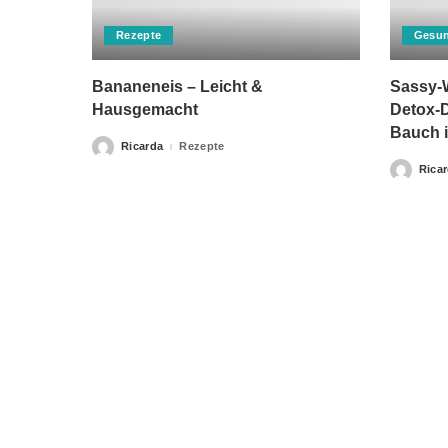
Rezepte
Gesun
Bananeneis – Leicht &
Sassy-W
Hausgemacht
Detox-D
Bauch i
Ricarda
Rezepte
Posted
by
Rica
Posted
by
Bitte beachten Sie, dass „Gesunderezepte.eu“ keine Ther
Home