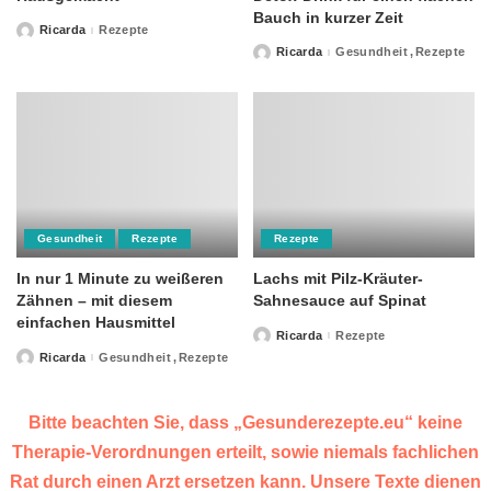
Bauch in kurzer Zeit
Ricarda
Rezepte
Posted
by
Ricarda
Gesundheit
Rezepte
Posted
by
Gesundheit
Rezepte
Rezepte
In nur 1 Minute zu weißeren
Lachs mit Pilz-Kräuter-
Zähnen – mit diesem
Sahnesauce auf Spinat
einfachen Hausmittel
Ricarda
Rezepte
Posted
by
Ricarda
Gesundheit
Rezepte
Posted
by
Bitte beachten Sie, dass „Gesunderezepte.eu“ keine
Therapie-Verordnungen erteilt, sowie niemals fachlichen
Rat durch einen Arzt ersetzen kann. Unsere Texte dienen