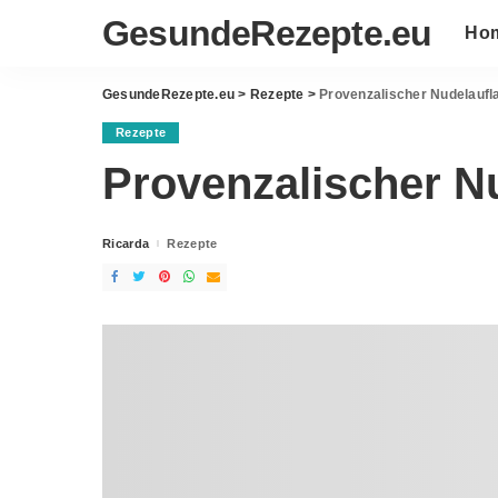
GesundeRezepte.eu
Ho
GesundeRezepte.eu
>
Rezepte
>
Provenzalischer Nudelaufl
Rezepte
Provenzalischer N
Ricarda
Rezepte
Posted
by