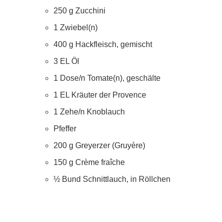
250 g Zucchini
1 Zwiebel(n)
400 g Hackfleisch, gemischt
3 EL Öl
1 Dose/n Tomate(n), geschälte
1 EL Kräuter der Provence
1 Zehe/n Knoblauch
Pfeffer
200 g Greyerzer (Gruyère)
150 g Crème fraîche
½ Bund Schnittlauch, in Röllchen