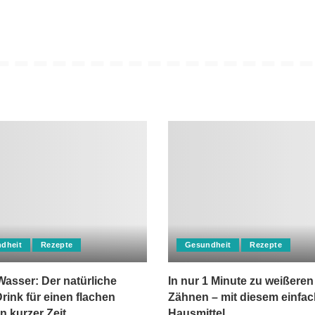
dheit
Rezepte
Gesundheit
Rezepte
asser: Der natürliche
In nur 1 Minute zu weißeren
rink für einen flachen
Zähnen – mit diesem einfa
n kurzer Zeit
Hausmittel