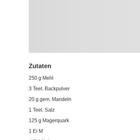
Zutaten
250 g Mehl
3 Teel. Backpulver
20 g gem. Mandeln
1 Teel. Salz
125 g Magerquark
1 Ei M