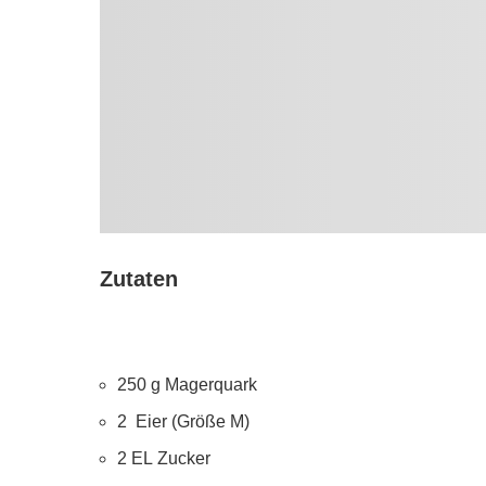
Zutaten
250
g
Magerquark
2
Eier (Größe M)
2
EL
Zucker