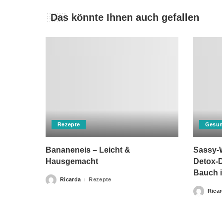
Das könnte Ihnen auch gefallen
Rezepte
Gesun
Bananeneis – Leicht &
Sassy-W
Hausgemacht
Detox-D
Bauch i
Ricarda
Rezepte
Posted
by
Rica
Posted
by