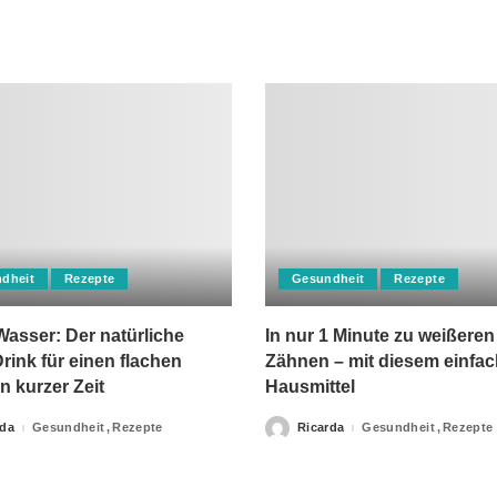
dheit
Rezepte
Gesundheit
Rezepte
asser: Der natürliche
In nur 1 Minute zu weißeren
rink für einen flachen
Zähnen – mit diesem einfa
n kurzer Zeit
Hausmittel
rda
Gesundheit
Rezepte
Ricarda
Gesundheit
Rezepte
Posted
by