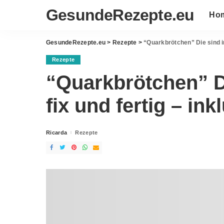
GesundeRezepte.eu
Ho
GesundeRezepte.eu
>
Rezepte
>
“Quarkbrötchen” Die sind in
Rezepte
“Quarkbrötchen” D
fix und fertig – in
Ricarda
Rezepte
Posted
by