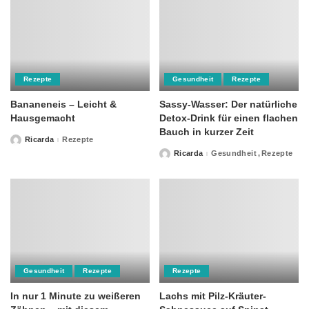
Rezepte
Gesundheit
Rezepte
Bananeneis – Leicht &
Sassy-Wasser: Der natürliche
Hausgemacht
Detox-Drink für einen flachen
Bauch in kurzer Zeit
Ricarda
Rezepte
Posted
by
Ricarda
Gesundheit
Rezepte
Posted
by
Gesundheit
Rezepte
Rezepte
In nur 1 Minute zu weißeren
Lachs mit Pilz-Kräuter-