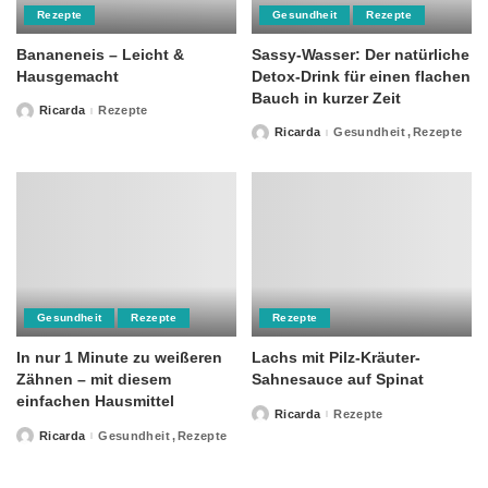
Rezepte
Gesundheit
Rezepte
Bananeneis – Leicht &
Sassy-Wasser: Der natürliche
Hausgemacht
Detox-Drink für einen flachen
Bauch in kurzer Zeit
Ricarda
Rezepte
Posted
by
Ricarda
Gesundheit
Rezepte
Posted
by
Gesundheit
Rezepte
Rezepte
In nur 1 Minute zu weißeren
Lachs mit Pilz-Kräuter-
Zähnen – mit diesem
Sahnesauce auf Spinat
einfachen Hausmittel
Ricarda
Rezepte
Posted
by
Ricarda
Gesundheit
Rezepte
Posted
by