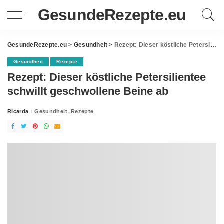
GesundeRezepte.eu
GesundeRezepte.eu
>
Gesundheit
>
Rezept: Dieser köstliche Petersilientee schwillt geschwollene Beine ab
Gesundheit
Rezepte
Rezept: Dieser köstliche Petersilientee
schwillt geschwollene Beine ab
Ricarda
Gesundheit
Rezepte
Posted
by