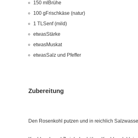
150 mlBrühe
100 gFrischkäse (natur)
1 TLSenf (mild)
etwasStärke
etwasMuskat
etwasSalz und Pfeffer
Zubereitung
Den Rosenkohl putzen und in reichlich Salzwasse