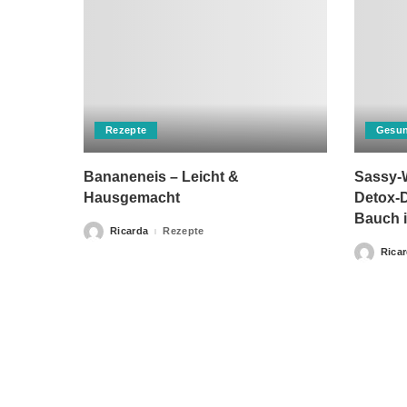
Rezepte
Gesun
Bananeneis – Leicht &
Sassy-W
Hausgemacht
Detox-D
Bauch i
Ricarda
Rezepte
Posted
by
Rica
Posted
by
Bitte beachten Sie, dass „Gesunderezepte.eu“ keine Ther