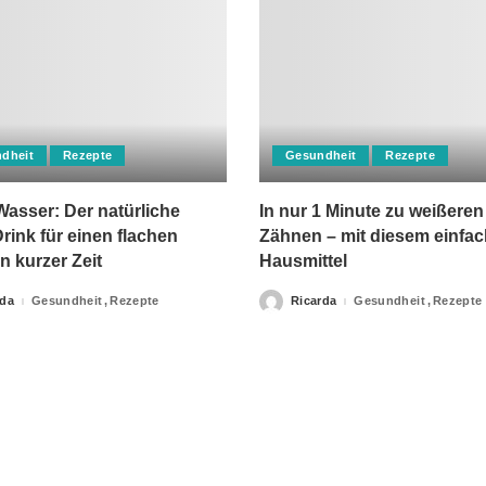
dheit
Rezepte
Gesundheit
Rezepte
asser: Der natürliche
In nur 1 Minute zu weißeren
rink für einen flachen
Zähnen – mit diesem einfa
n kurzer Zeit
Hausmittel
rda
Gesundheit
Rezepte
Ricarda
Gesundheit
Rezepte
Posted
by
apie-Verordnungen erteilt, sowie niemals fachlichen Rat du
Ihrer Information.