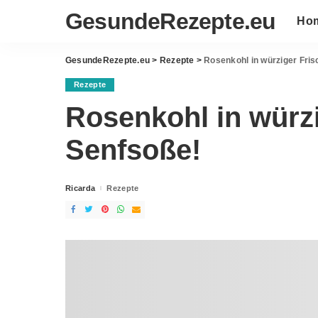
GesundeRezepte.eu
Ho
GesundeRezepte.eu
>
Rezepte
>
Rosenkohl in würziger Fri
Rezepte
Rosenkohl in würz
Senfsoße!
Ricarda
Rezepte
Posted
by