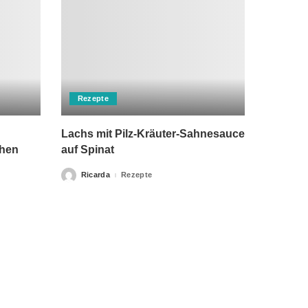
Rezepte
Lachs mit Pilz-Kräuter-Sahnesauce
chen
auf Spinat
Ricarda
Rezepte
Posted
by
rch einen Arzt ersetzen kann. Unsere Texte dienen nur zu