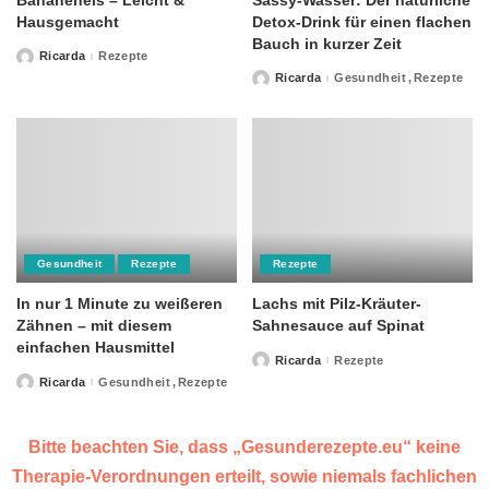
Bananeneis – Leicht &
Sassy-Wasser: Der natürliche
Hausgemacht
Detox-Drink für einen flachen
Bauch in kurzer Zeit
Ricarda
Rezepte
Posted
by
Ricarda
Gesundheit
Rezepte
Posted
by
Gesundheit
Rezepte
Rezepte
In nur 1 Minute zu weißeren
Lachs mit Pilz-Kräuter-
Zähnen – mit diesem
Sahnesauce auf Spinat
einfachen Hausmittel
Ricarda
Rezepte
Posted
by
Ricarda
Gesundheit
Rezepte
Posted
by
Bitte beachten Sie, dass „Gesunderezepte.eu“ keine
Therapie-Verordnungen erteilt, sowie niemals fachlichen