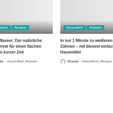
dheit
Rezepte
Gesundheit
Rezepte
asser: Der natürliche
In nur 1 Minute zu weißeren
rink für einen flachen
Zähnen – mit diesem einfa
n kurzer Zeit
Hausmittel
rda
Gesundheit
Rezepte
Ricarda
Gesundheit
Rezepte
Posted
by
apie-Verordnungen erteilt, sowie niemals fachlichen Rat du
Ihrer Information.
Impressum
Privacy Policy
kontakt
Datenschutzer