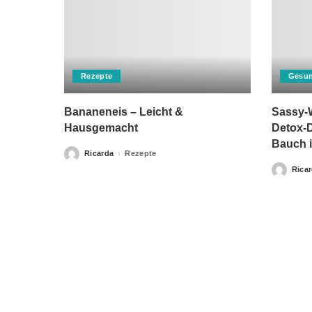
Rezepte
Gesun
Bananeneis – Leicht &
Sassy-W
Hausgemacht
Detox-D
Bauch i
Ricarda
Rezepte
Posted
by
Rica
Posted
by
Bitte beachten Sie, dass „Gesunderezepte.eu“ keine Ther
Home