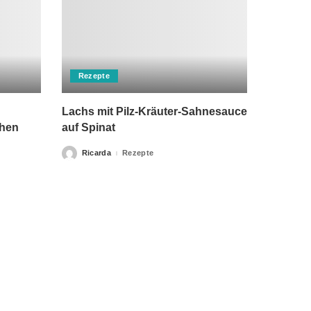
Rezepte
Lachs mit Pilz-Kräuter-Sahnesauce
chen
auf Spinat
Ricarda
Rezepte
Posted
by
rch einen Arzt ersetzen kann. Unsere Texte dienen nur zu
klärung