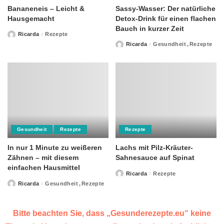
Bananeneis – Leicht &
Sassy-Wasser: Der natürliche
Hausgemacht
Detox-Drink für einen flachen
Bauch in kurzer Zeit
Ricarda
Rezepte
Posted
by
Ricarda
Gesundheit
Rezepte
Posted
by
Gesundheit
Rezepte
Rezepte
In nur 1 Minute zu weißeren
Lachs mit Pilz-Kräuter-
Zähnen – mit diesem
Sahnesauce auf Spinat
einfachen Hausmittel
Ricarda
Rezepte
Posted
by
Ricarda
Gesundheit
Rezepte
Posted
by
Bitte beachten Sie, dass „Gesunderezepte.eu“ keine