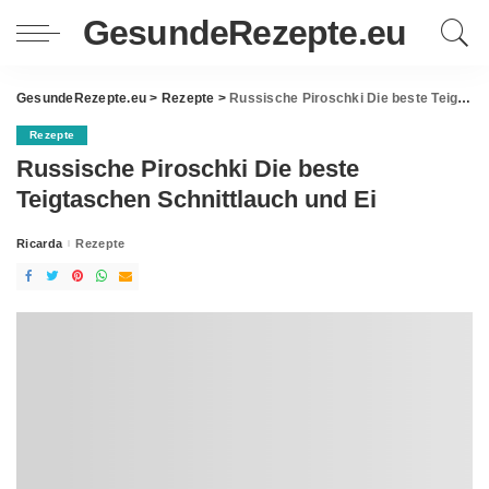
GesundeRezepte.eu
GesundeRezepte.eu
>
Rezepte
>
Russische Piroschki Die beste Teigtaschen Schnittlauch und Ei
Rezepte
Russische Piroschki Die beste
Teigtaschen Schnittlauch und Ei
Ricarda
Rezepte
Posted
by