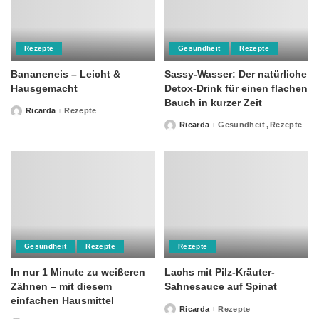
Rezepte
Gesundheit
Rezepte
Bananeneis – Leicht &
Sassy-Wasser: Der natürliche
Hausgemacht
Detox-Drink für einen flachen
Bauch in kurzer Zeit
Ricarda
Rezepte
Posted
by
Ricarda
Gesundheit
Rezepte
Posted
by
Gesundheit
Rezepte
Rezepte
In nur 1 Minute zu weißeren
Lachs mit Pilz-Kräuter-
Zähnen – mit diesem
Sahnesauce auf Spinat
einfachen Hausmittel
Ricarda
Rezepte
Posted