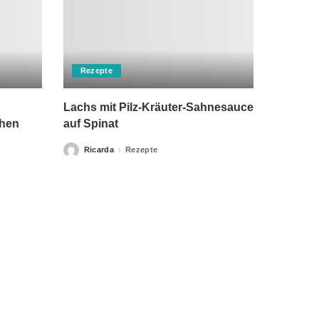
Rezepte
Lachs mit Pilz-Kräuter-Sahnesauce
chen
auf Spinat
Ricarda
Rezepte
Posted
by
rch einen Arzt ersetzen kann. Unsere Texte dienen nur zu
klärung