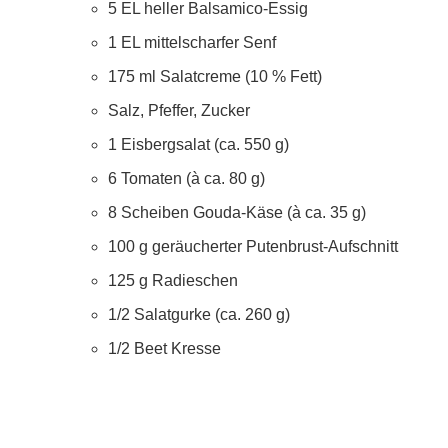
5 EL heller Balsamico-Essig
1 EL mittelscharfer Senf
175 ml Salatcreme (10 % Fett)
Salz, Pfeffer, Zucker
1 Eisbergsalat (ca. 550 g)
6 Tomaten (à ca. 80 g)
8 Scheiben Gouda-Käse (à ca. 35 g)
100 g geräucherter Putenbrust-Aufschnitt
125 g Radieschen
1/2 Salatgurke (ca. 260 g)
1/2 Beet Kresse