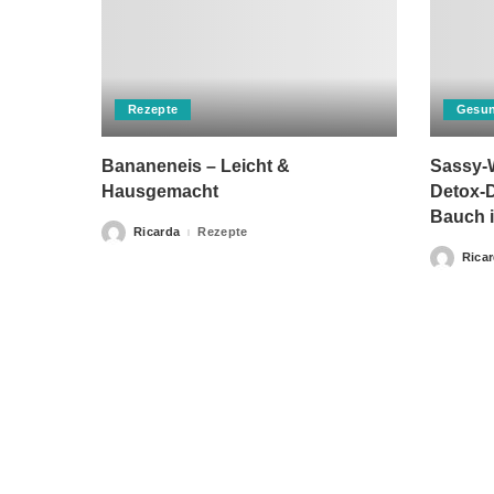
Rezepte
Gesun
Bananeneis – Leicht &
Sassy-W
Hausgemacht
Detox-D
Bauch i
Ricarda
Rezepte
Posted
by
Rica
Posted
by
Bitte beachten Sie, dass „Gesunderezepte.eu“ keine Ther
Home