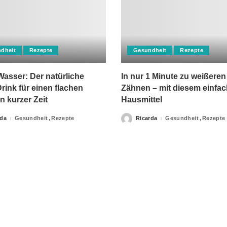
dheit
Rezepte
Gesundheit
Rezepte
asser: Der natürliche
In nur 1 Minute zu weißeren
rink für einen flachen
Zähnen – mit diesem einfa
n kurzer Zeit
Hausmittel
rda
Gesundheit
Rezepte
Ricarda
Gesundheit
Rezepte
Posted
by
apie-Verordnungen erteilt, sowie niemals fachlichen Rat du
Ihrer Information.
Impressum
Privacy Policy
kontakt
Datenschutzer