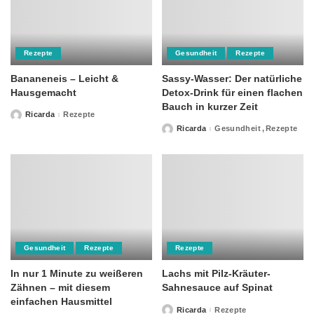
Rezepte
Gesundheit
Rezepte
Bananeneis – Leicht &
Sassy-Wasser: Der natürliche
Hausgemacht
Detox-Drink für einen flachen
Bauch in kurzer Zeit
Ricarda
Rezepte
Posted
by
Ricarda
Gesundheit
Rezepte
Posted
by
Gesundheit
Rezepte
Rezepte
In nur 1 Minute zu weißeren
Lachs mit Pilz-Kräuter-
Zähnen – mit diesem
Sahnesauce auf Spinat
einfachen Hausmittel
Ricarda
Rezepte
Posted