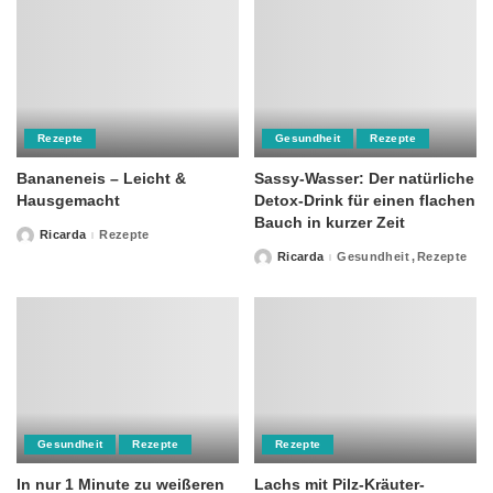
Rezepte
Gesundheit
Rezepte
Bananeneis – Leicht &
Sassy-Wasser: Der natürliche
Hausgemacht
Detox-Drink für einen flachen
Bauch in kurzer Zeit
Ricarda
Rezepte
Posted
by
Ricarda
Gesundheit
Rezepte
Posted
by
Gesundheit
Rezepte
Rezepte
In nur 1 Minute zu weißeren
Lachs mit Pilz-Kräuter-