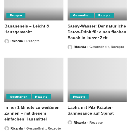
Rezepte
Gesundheit
Rezepte
Bananeneis – Leicht &
Sassy-Wasser: Der natürliche
Hausgemacht
Detox-Drink für einen flachen
Bauch in kurzer Zeit
Ricarda
Rezepte
Posted
by
Ricarda
Gesundheit
Rezepte
Posted
by
Gesundheit
Rezepte
Rezepte
In nur 1 Minute zu weißeren
Lachs mit Pilz-Kräuter-
Zähnen – mit diesem
Sahnesauce auf Spinat
einfachen Hausmittel
Ricarda
Rezepte
Posted
by
Ricarda
Gesundheit
Rezepte
Posted