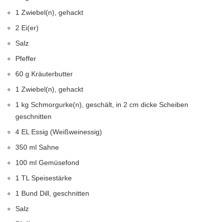
1 Zwiebel(n), gehackt
2 Ei(er)
Salz
Pfeffer
60 g Kräuterbutter
1 Zwiebel(n), gehackt
1 kg Schmorgurke(n), geschält, in 2 cm dicke Scheiben
geschnitten
4 EL Essig (Weißweinessig)
350 ml Sahne
100 ml Gemüsefond
1 TL Speisestärke
1 Bund Dill, geschnitten
Salz