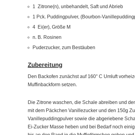
1 Zitrone(n), unbehandelt, Saft und Abrieb
1 Pck. Puddingpulver, (Bourbon-Vanillepudding
4 Ei(er), Größe M
n. B. Rosinen
Puderzucker, zum Bestäuben
Zubereitung
Den Backofen zunächst auf 160° C Umluft vorheize
Muffinbackform setzen.
Die Zitrone waschen, die Schale abreiben und den
mit dem Päckchen Vanillezucker und den 150g Zu
Vanillepuddingpulver sowie die abgeriebene Schale
Ei-Zucker Masse heben und bei Bedarf noch einig
bis an den Rand in die Muffinförmchen geben und