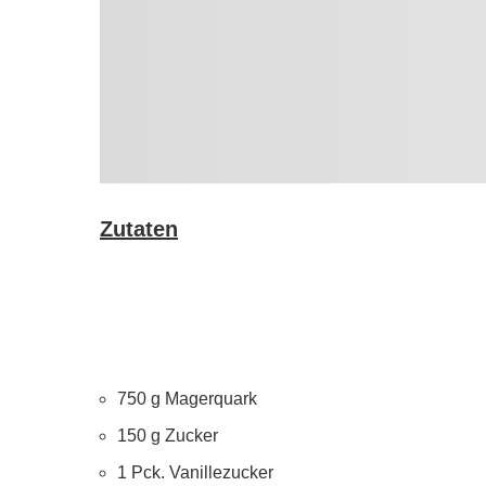
Zutaten
750 g Magerquark
150 g Zucker
1 Pck. Vanillezucker