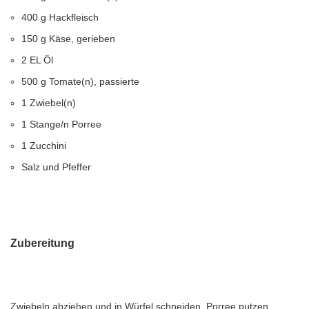
400 g Hackfleisch
150 g Käse, gerieben
2 EL Öl
500 g Tomate(n), passierte
1 Zwiebel(n)
1 Stange/n Porree
1 Zucchini
Salz und Pfeffer
Zubereitung
Zwiebeln abziehen und in Würfel schneiden. Porree putzen,