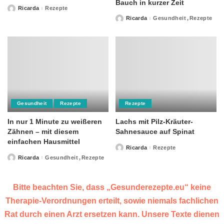
Bauch in kurzer Zeit
Ricarda
Rezepte
Posted
by
Ricarda
Gesundheit
Rezepte
Posted
by
Gesundheit
Rezepte
Rezepte
In nur 1 Minute zu weißeren
Lachs mit Pilz-Kräuter-
Zähnen – mit diesem
Sahnesauce auf Spinat
einfachen Hausmittel
Ricarda
Rezepte
Posted
by
Ricarda
Gesundheit
Rezepte
Posted
by
Bitte beachten Sie, dass „Gesunderezepte.eu“ keine
Therapie-Verordnungen erteilt, sowie niemals fachlichen
Rat durch einen Arzt ersetzen kann. Unsere Texte dienen