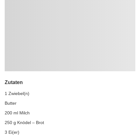
Zutaten
1 Zwiebel(n)
Butter
200 ml Milch
250 g Knödel – Brot
3 Ei(er)