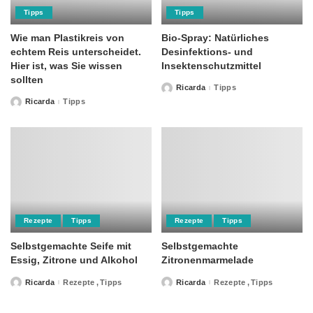
Tipps
Tipps
Wie man Plastikreis von
Bio-Spray: Natürliches
echtem Reis unterscheidet.
Desinfektions- und
Hier ist, was Sie wissen
Insektenschutzmittel
sollten
Ricarda
Tipps
Posted
by
Ricarda
Tipps
Posted
by
Rezepte
Tipps
Rezepte
Tipps
Selbstgemachte Seife mit
Selbstgemachte
Essig, Zitrone und Alkohol
Zitronenmarmelade
Ricarda
Rezepte
Tipps
Ricarda
Rezepte
Tipps
Posted
Posted
by
by