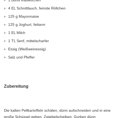
1 Bund Radieschen
4 EL Schnittlauch, feinste Röllchen
125 g Mayonnaise
125 g Joghurt, fettarm
1 EL Milch
1 TL Senf, mittelscharfer
Essig (Weißweinessig)
Salz und Pfeffer
Zubereitung
Die kalten Pellkartoffeln schälen, dünn aufschneiden und in eine
große Schüssel geben. Zwiebelscheiben, Gurken dünn