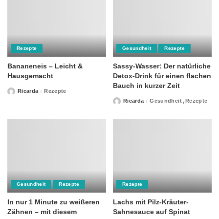
Rezepte
Gesundheit
Rezepte
Bananeneis – Leicht &
Sassy-Wasser: Der natürliche
Hausgemacht
Detox-Drink für einen flachen
Bauch in kurzer Zeit
Ricarda
Rezepte
Posted
by
Ricarda
Gesundheit
Rezepte
Posted
by
Gesundheit
Rezepte
Rezepte
In nur 1 Minute zu weißeren
Lachs mit Pilz-Kräuter-
Zähnen – mit diesem
Sahnesauce auf Spinat