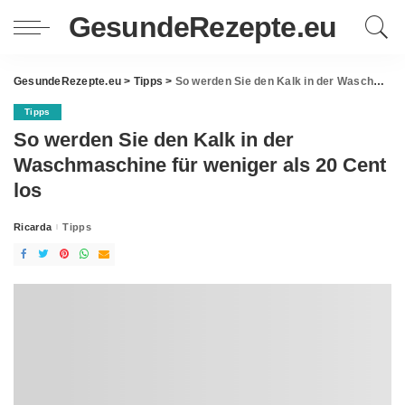
GesundeRezepte.eu
GesundeRezepte.eu
>
Tipps
>
So werden Sie den Kalk in der Waschmaschine für weniger als 20 Cent los
Tipps
So werden Sie den Kalk in der
Waschmaschine für weniger als 20 Cent
los
Ricarda
Tipps
Posted
by