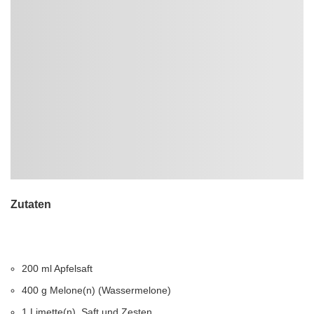
Zutaten
200 ml Apfelsaft
400 g Melone(n) (Wassermelone)
1 Limette(n), Saft und Zesten