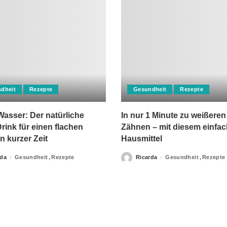
dheit
Rezepte
Gesundheit
Rezepte
asser: Der natürliche
In nur 1 Minute zu weißeren
rink für einen flachen
Zähnen – mit diesem einfa
n kurzer Zeit
Hausmittel
rda
Gesundheit
Rezepte
Ricarda
Gesundheit
Rezepte
Posted
by
apie-Verordnungen erteilt, sowie niemals fachlichen Rat du
Ihrer Information.