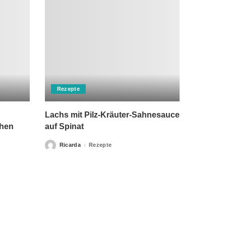
Rezepte
Lachs mit Pilz-Kräuter-Sahnesauce
chen
auf Spinat
Ricarda
Rezepte
Posted
by
rch einen Arzt ersetzen kann. Unsere Texte dienen nur zu