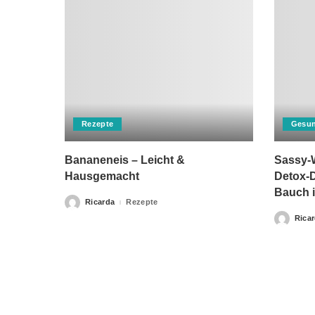
Rezepte
Gesun
Bananeneis – Leicht &
Sassy-W
Hausgemacht
Detox-D
Bauch i
Ricarda
Rezepte
Posted
by
Rica
Posted
by
Bitte beachten Sie, dass „Gesunderezepte.eu“ keine Ther