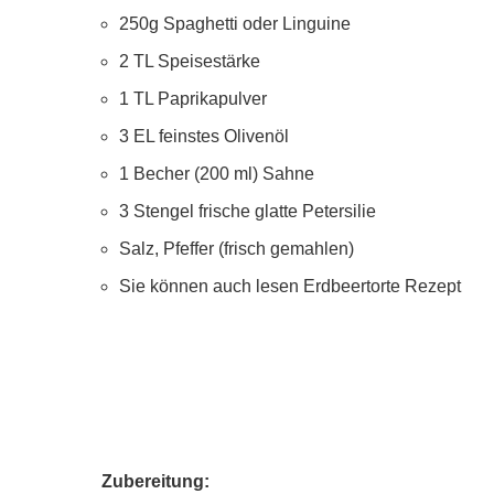
250g Spaghetti oder Linguine
2 TL Speisestärke
1 TL Paprikapulver
3 EL feinstes Olivenöl
1 Becher (200 ml) Sahne
3 Stengel frische glatte Petersilie
Salz, Pfeffer (frisch gemahlen)
Sie können auch lesen Erdbeertorte Rezept
Zubereitung: