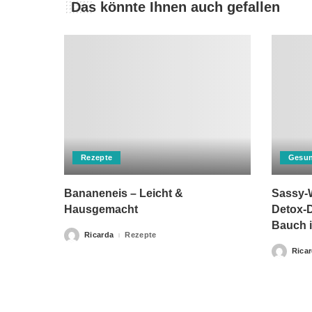
Das könnte Ihnen auch gefallen
Rezepte
Gesun
Bananeneis – Leicht &
Sassy-W
Hausgemacht
Detox-D
Bauch i
Ricarda
Rezepte
Posted
by
Rica
Posted
by
Bitte beachten Sie, dass „Gesunderezepte.eu“ keine Ther