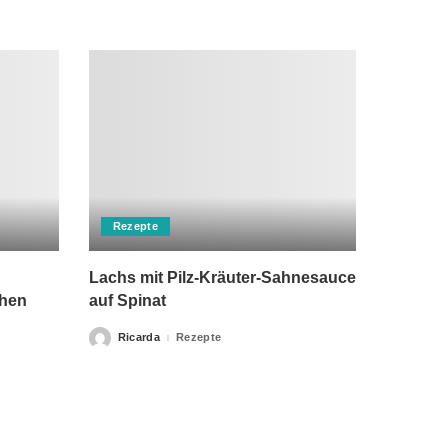
Rezepte
Lachs mit Pilz-Kräuter-Sahnesauce
chen
auf Spinat
Ricarda
Rezepte
Posted
by
rch einen Arzt ersetzen kann. Unsere Texte dienen nur zu