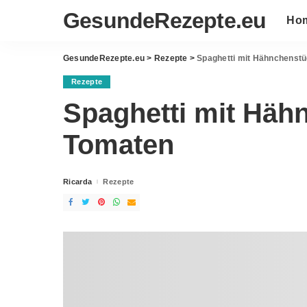
GesundeRezepte.eu
Ho
GesundeRezepte.eu
>
Rezepte
>
Spaghetti mit Hähnchenst
Rezepte
Spaghetti mit Häh
Tomaten
Ricarda
Rezepte
Posted
by