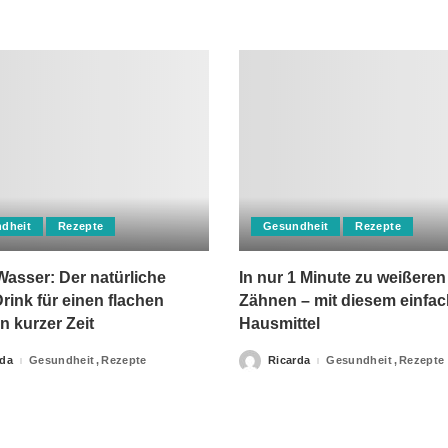
dheit
Rezepte
Gesundheit
Rezepte
asser: Der natürliche
In nur 1 Minute zu weißeren
rink für einen flachen
Zähnen – mit diesem einfa
n kurzer Zeit
Hausmittel
rda
Gesundheit
Rezepte
Ricarda
Gesundheit
Rezepte
Posted
by
apie-Verordnungen erteilt, sowie niemals fachlichen Rat du