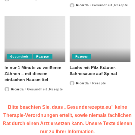
Posted
by
Ricarda
Gesundheit
Rezepte
Posted
by
Gesundheit
Rezepte
Rezepte
In nur 1 Minute zu weißeren
Lachs mit Pilz-Kräuter-
Zähnen – mit diesem
Sahnesauce auf Spinat
einfachen Hausmittel
Ricarda
Rezepte
Posted
by
Ricarda
Gesundheit
Rezepte
Posted
by
Bitte beachten Sie, dass „Gesunderezepte.eu“ keine
Therapie-Verordnungen erteilt, sowie niemals fachlichen
Rat durch einen Arzt ersetzen kann. Unsere Texte dienen
nur zu Ihrer Information.