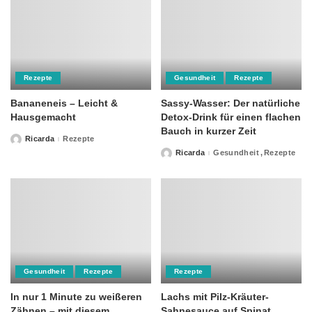
Rezepte
Gesundheit
Rezepte
Bananeneis – Leicht &
Sassy-Wasser: Der natürliche
Hausgemacht
Detox-Drink für einen flachen
Bauch in kurzer Zeit
Ricarda
Rezepte
Posted
by
Ricarda
Gesundheit
Rezepte
Posted
by
Gesundheit
Rezepte
Rezepte
In nur 1 Minute zu weißeren
Lachs mit Pilz-Kräuter-
Zähnen – mit diesem
Sahnesauce auf Spinat