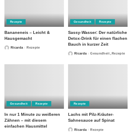
Rezepte
Gesundheit
Rezepte
Bananeneis – Leicht &
Sassy-Wasser: Der natürliche
Hausgemacht
Detox-Drink für einen flachen
Bauch in kurzer Zeit
Ricarda
Rezepte
Posted
by
Ricarda
Gesundheit
Rezepte
Posted
by
Gesundheit
Rezepte
Rezepte
In nur 1 Minute zu weißeren
Lachs mit Pilz-Kräuter-
Zähnen – mit diesem
Sahnesauce auf Spinat
einfachen Hausmittel
Ricarda
Rezepte
Posted